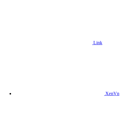
Link
XenVn