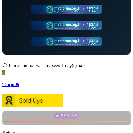
⚪
Thread author was last seen 1 day(s) ago
T
Tanju06
👑 EFSANE
Katılım