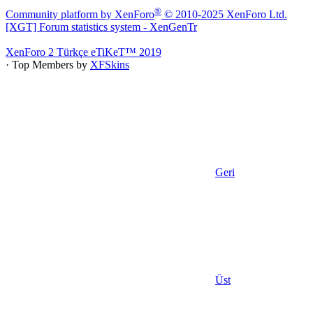
®
Community platform by XenForo
© 2010-2025 XenForo Ltd.
[XGT] Forum statistics system
- XenGenTr
XenForo 2 Türkçe eTiKeT™ 2019
· Top Members by
XFSkins
Geri
Üst