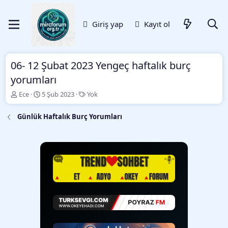
Giriş yap
Kayıt ol
06- 12 Şubat 2023 Yengeç haftalık burç
yorumları
K
B
E
Ece
5 Şub 2023
Yok
o
a
t
n
ş
i
Günlük Haftalık Burç Yorumları
b
l
k
u
a
e
y
n
t
u
g
l
b
ı
e
a
ç
r
ş
t
l
a
a
r
t
i
a
h
n
i