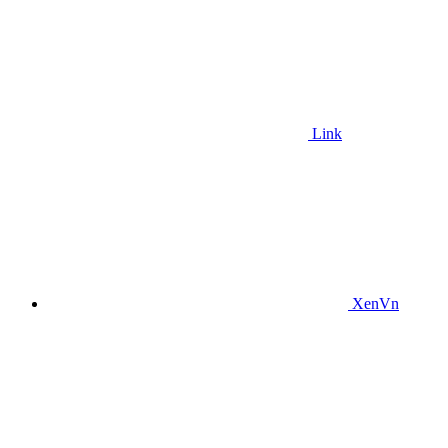
Link
XenVn