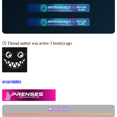
🕒
Thread author was active 3 hour(s) ago
aysuyigiter
👑 EFSANE