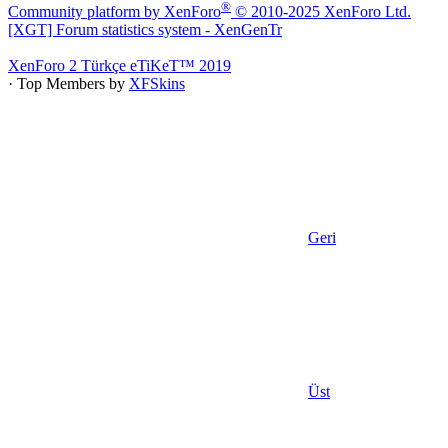
®
Community platform by XenForo
© 2010-2025 XenForo Ltd.
[XGT] Forum statistics system
- XenGenTr
XenForo 2 Türkçe eTiKeT™ 2019
· Top Members by
XFSkins
Geri
Üst