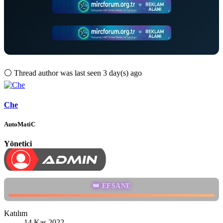
⚪
Thread author was last seen 3 day(s) ago
Che
AutoMatiC
Yönetici
👑 EFSANE
Katılım
14 Kas 2022