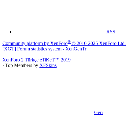
RSS
®
Community platform by XenForo
© 2010-2025 XenForo Ltd.
[XGT] Forum statistics system
- XenGenTr
XenForo 2 Türkçe eTiKeT™ 2019
· Top Members by
XFSkins
Geri