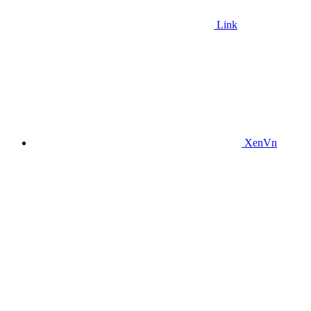
Link
XenVn