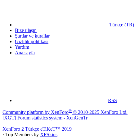
Türkçe (TR)
Bize ulaşın
Şartlar ve kurallar
Gizlilik politikası
Yardım
Ana sayfa
RSS
®
Community platform by XenForo
© 2010-2025 XenForo Ltd.
[XGT] Forum statistics system
- XenGenTr
XenForo 2 Türkçe eTiKeT™ 2019
· Top Members by
XFSkins