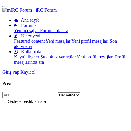
Ana sayfa
Forumlar
Yeni mesajlar
Forumlarda ara
Neler yeni
Featured content
Yeni mesajlar
Yeni profil mesajları
Son
aktiviteler
Kullanıcılar
Kayıtlı üyeler
Şu anki ziyaretçiler
Yeni profil mesajları
Profil
mesajlarında ara
Giriş yap
Kayıt ol
Ara
Sadece başlıkları ara