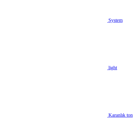
System
light
Karanlık ton