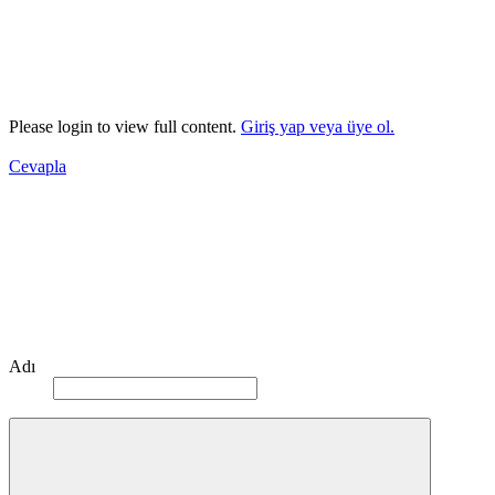
Please login to view full content.
Giriş yap veya üye ol.
Cevapla
Adı