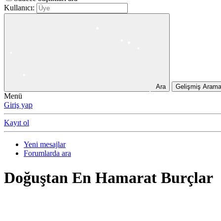
Kullanıcı:
•
•
Ara
Gelişmiş Aram
Menü
Giriş yap
•
Kayıt ol
•
•
Yeni mesajlar
•
Forumlarda ara
•
•
Doğuştan En Hamarat Burçlar
•
•
•