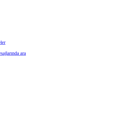
ler
•
esajlarında ara
•
•