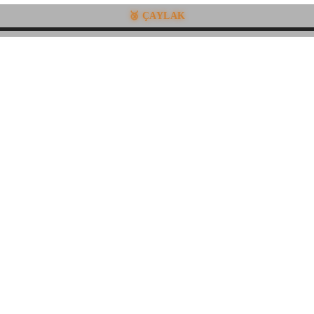
🥉 ÇAYLAK
•