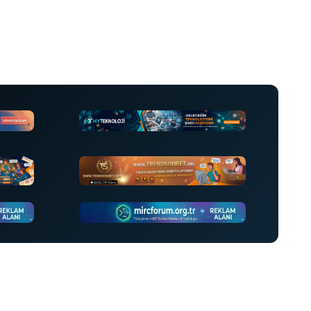
•
•
•
•
•
•
•
•