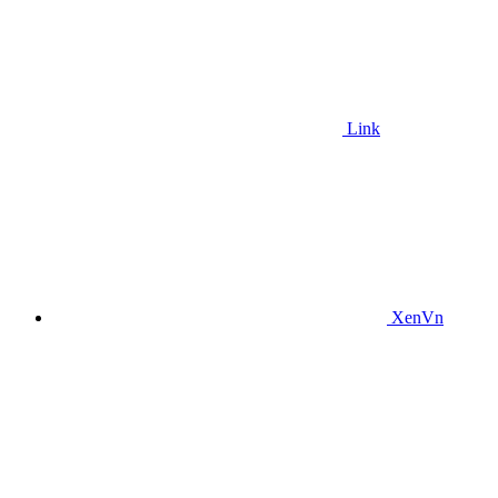
Link
XenVn