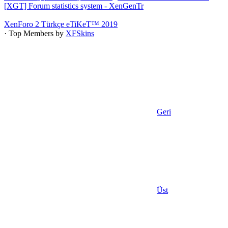
[XGT] Forum statistics system
- XenGenTr
XenForo 2 Türkçe eTiKeT™ 2019
· Top Members by
XFSkins
Geri
Üst