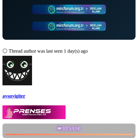
⚪
Thread author was last seen 1 day(s) ago
aysuyigiter
👑 EFSANE