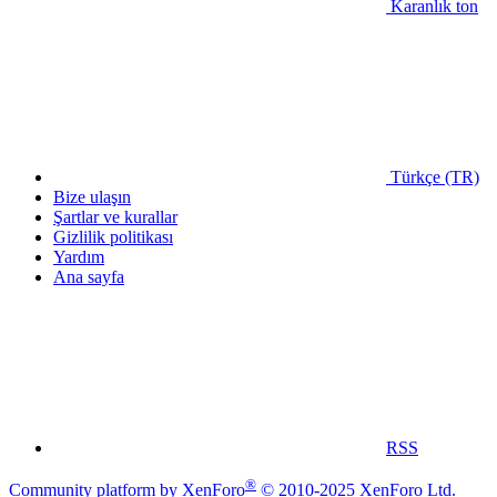
Karanlık ton
Türkçe (TR)
Bize ulaşın
Şartlar ve kurallar
Gizlilik politikası
Yardım
Ana sayfa
RSS
®
Community platform by XenForo
© 2010-2025 XenForo Ltd.