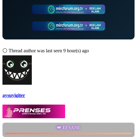
⚪
Thread author was last seen 9 hour(s) ago
aysuyigiter
👑 EFSANE