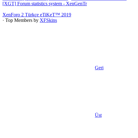
[XGT] Forum statistics system
- XenGenTr
XenForo 2 Türkçe eTiKeT™ 2019
· Top Members by
XFSkins
Geri
Üst