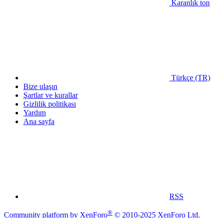
Karanlık ton
Türkçe (TR)
Bize ulaşın
Şartlar ve kurallar
Gizlilik politikası
Yardım
Ana sayfa
RSS
®
Community platform by XenForo
© 2010-2025 XenForo Ltd.