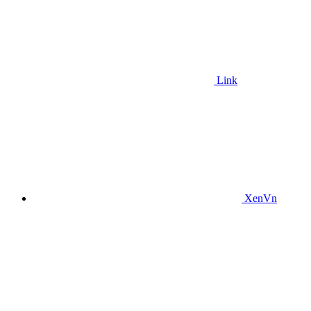
Link
XenVn