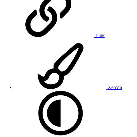
Link
XenVn