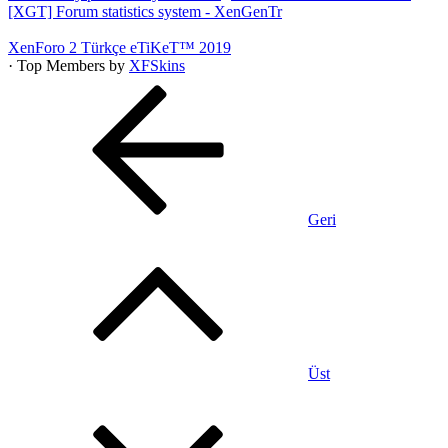
[XGT] Forum statistics system
- XenGenTr
XenForo 2 Türkçe eTiKeT™ 2019
· Top Members by
XFSkins
Geri
Üst