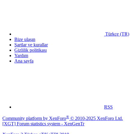
Türkçe (TR)
Bize ulaşın
Şartlar ve kurallar
Gizlilik politikası
Yardım
Ana sayfa
RSS
®
Community platform by XenForo
© 2010-2025 XenForo Ltd.
[XGT] Forum statistics system
- XenGenTr