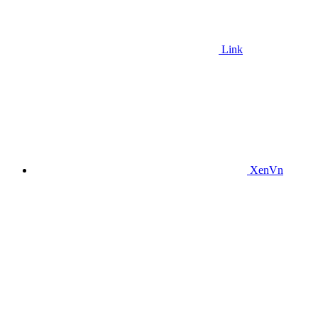
Link
XenVn