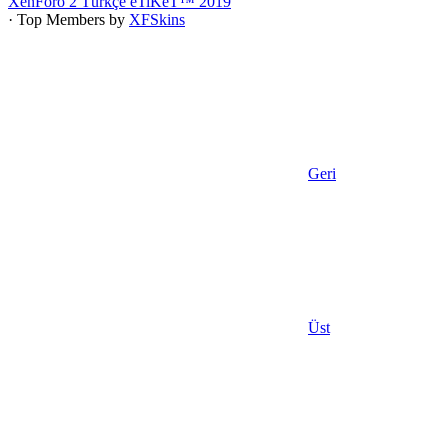
XenForo 2 Türkçe eTiKeT™ 2019
· Top Members by
XFSkins
Geri
Üst