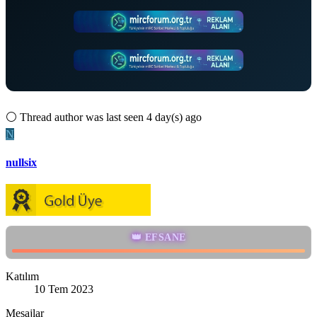
⚪
Thread author was last seen 4 day(s) ago
N
nullsix
👑 EFSANE
Katılım
10 Tem 2023
Mesajlar