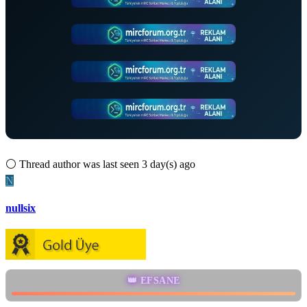
⚪
Thread author was last seen 3 day(s) ago
N
nullsix
👑 EFSANE