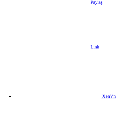
Paylaş
Link
XenVn