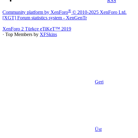
RSS
®
Community platform by XenForo
© 2010-2025 XenForo Ltd.
[XGT] Forum statistics system
- XenGenTr
XenForo 2 Türkçe eTiKeT™ 2019
· Top Members by
XFSkins
Geri
Üst