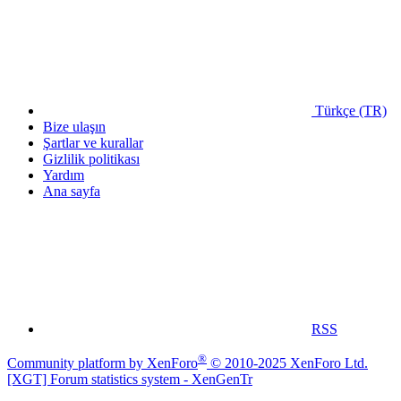
Türkçe (TR)
Bize ulaşın
Şartlar ve kurallar
Gizlilik politikası
Yardım
Ana sayfa
RSS
®
Community platform by XenForo
© 2010-2025 XenForo Ltd.
[XGT] Forum statistics system
- XenGenTr