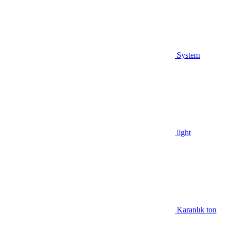
System
light
Karanlık ton