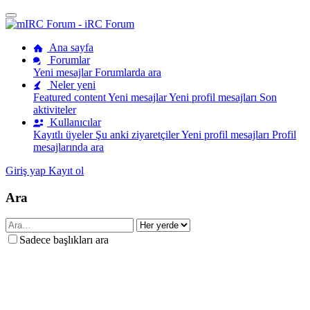
Ana sayfa
Forumlar
Yeni mesajlar
Forumlarda ara
Neler yeni
Featured content
Yeni mesajlar
Yeni profil mesajları
Son
aktiviteler
Kullanıcılar
Kayıtlı üyeler
Şu anki ziyaretçiler
Yeni profil mesajları
Profil
mesajlarında ara
Giriş yap
Kayıt ol
Ara
Sadece başlıkları ara