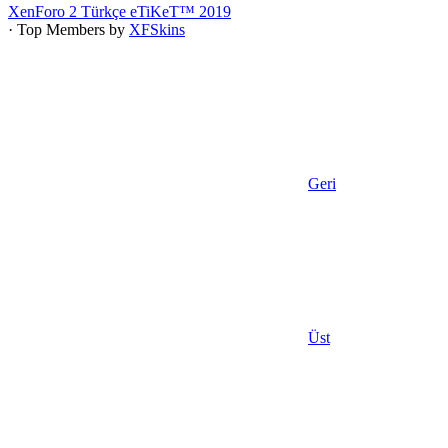
XenForo 2 Türkçe eTiKeT™ 2019
· Top Members by
XFSkins
Geri
Üst