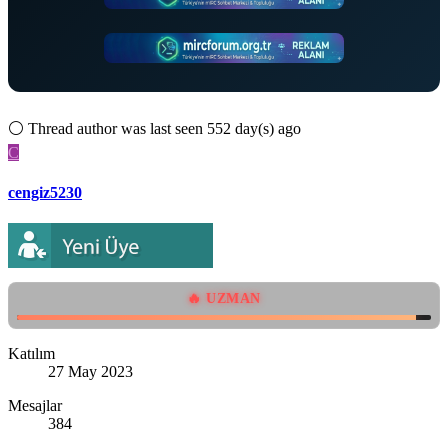
⚪
Thread author was last seen 552 day(s) ago
C
cengiz5230
🔥 UZMAN
Katılım
27 May 2023
Mesajlar
384