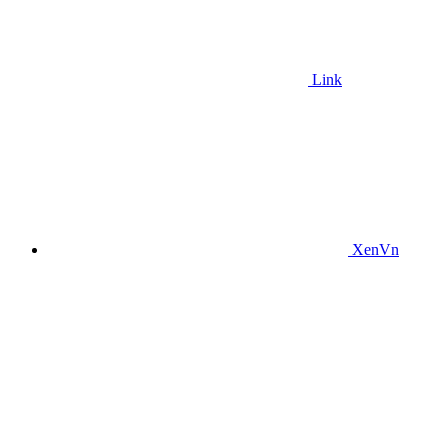
Link
XenVn