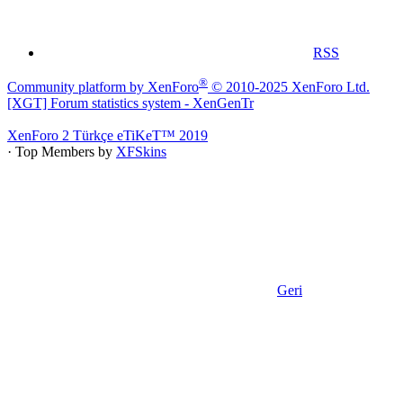
RSS
®
Community platform by XenForo
© 2010-2025 XenForo Ltd.
[XGT] Forum statistics system
- XenGenTr
XenForo 2 Türkçe eTiKeT™ 2019
· Top Members by
XFSkins
Geri