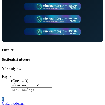
Filtreler
Seçilenleri göster:
Yükleniyor…
Başlık
(Önek yok)
E
Örgü modelleri