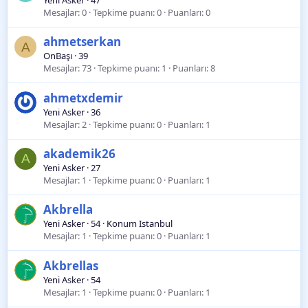
Yeni Asker
·
47
Mesajlar
0
Tepkime puanı
0
Puanları
0
ahmetserkan
A
OnBaşı
·
39
Mesajlar
73
Tepkime puanı
1
Puanları
8
ahmetxdemir
Yeni Asker
·
36
Mesajlar
2
Tepkime puanı
0
Puanları
1
akademik26
A
Yeni Asker
·
27
Mesajlar
1
Tepkime puanı
0
Puanları
1
Akbrella
Yeni Asker
·
54
·
Konum
Istanbul
Mesajlar
1
Tepkime puanı
0
Puanları
1
Akbrellas
Yeni Asker
·
54
Mesajlar
1
Tepkime puanı
0
Puanları
1