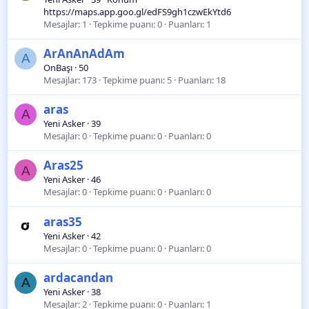
https://maps.app.goo.gl/edFS9gh1czwEkYtd6
Mesajlar
1
Tepkime puanı
0
Puanları
1
ArAnAnAdAm
A
OnBaşı
·
50
Mesajlar
173
Tepkime puanı
5
Puanları
18
aras
A
Yeni Asker
·
39
Mesajlar
0
Tepkime puanı
0
Puanları
0
Aras25
A
Yeni Asker
·
46
Mesajlar
0
Tepkime puanı
0
Puanları
0
aras35
Yeni Asker
·
42
Mesajlar
0
Tepkime puanı
0
Puanları
0
ardacandan
A
Yeni Asker
·
38
Mesajlar
2
Tepkime puanı
0
Puanları
1