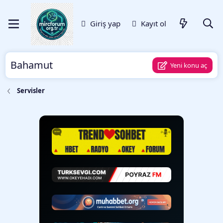
Giriş yap
Kayıt ol
Bahamut
Yeni konu aç
Servisler