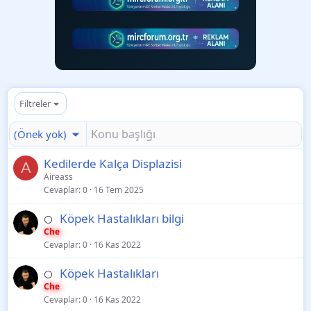
Filtreler
(Önek yok)
Kedilerde Kalça Displazisi
A
Aireass
Cevaplar
0
16 Tem 2025
Köpek Hastalıkları bilgi
⚪
Che
Cevaplar
0
16 Kas 2022
Köpek Hastalıkları
⚪
Che
Cevaplar
0
16 Kas 2022