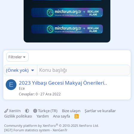
Filtreler
(Önek yok)
2023 Yılbaşı Gecesi Makyaj Önerileri..
E
Ece
Cevaplar
0
27 Ara 2022
XenVn
Türkçe (TR)
Bize ulaşın
Şartlar ve kurallar
Gizlilik politikası
Yardım
Ana sayfa
R
S
S
®
Community platform by XenForo
© 2010-2025 XenForo Ltd.
[XGT] Forum statistics system
- XenGenTr