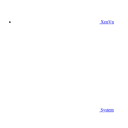
XenVn
System