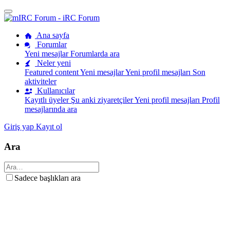
Ana sayfa
Forumlar
Yeni mesajlar
Forumlarda ara
Neler yeni
Featured content
Yeni mesajlar
Yeni profil mesajları
Son
aktiviteler
Kullanıcılar
Kayıtlı üyeler
Şu anki ziyaretçiler
Yeni profil mesajları
Profil
mesajlarında ara
Giriş yap
Kayıt ol
Ara
Sadece başlıkları ara