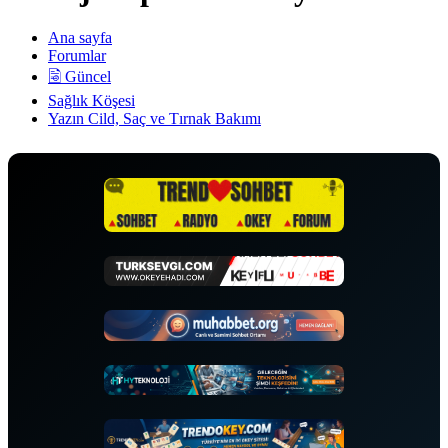
Ana sayfa
Forumlar
🗟 Güncel
Sağlık Köşesi
Yazın Cild, Saç ve Tırnak Bakımı