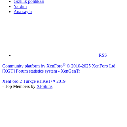
Gizlilik politikası
Yardım
Ana sayfa
RSS
®
Community platform by XenForo
© 2010-2025 XenForo Ltd.
[XGT] Forum statistics system
- XenGenTr
XenForo 2 Türkçe eTiKeT™ 2019
· Top Members by
XFSkins