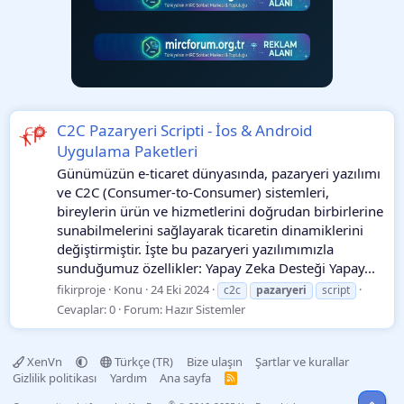
C2C Pazaryeri Scripti - İos & Android
Uygulama Paketleri
Günümüzün e-ticaret dünyasında, pazaryeri yazılımı
ve C2C (Consumer-to-Consumer) sistemleri,
bireylerin ürün ve hizmetlerini doğrudan birbirlerine
sunabilmelerini sağlayarak ticaretin dinamiklerini
değiştirmiştir. İşte bu pazaryeri yazılımımızla
sunduğumuz özellikler: Yapay Zeka Desteği Yapay...
fikirproje
Konu
24 Eki 2024
c2c
pazaryeri
script
Cevaplar: 0
Forum:
Hazır Sistemler
XenVn
Türkçe (TR)
Bize ulaşın
Şartlar ve kurallar
Gizlilik politikası
Yardım
Ana sayfa
R
S
Üst
S
®