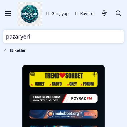
Giriş yap
Kayıt ol
pazaryeri
Etiketler