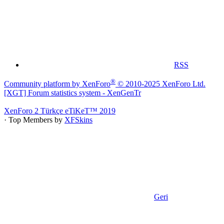
RSS
®
Community platform by XenForo
© 2010-2025 XenForo Ltd.
[XGT] Forum statistics system
- XenGenTr
XenForo 2 Türkçe eTiKeT™ 2019
· Top Members by
XFSkins
Geri