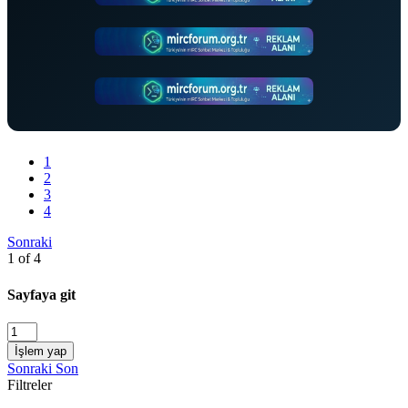
1
2
3
4
Sonraki
1 of 4
Sayfaya git
İşlem yap
Sonraki
Son
Filtreler