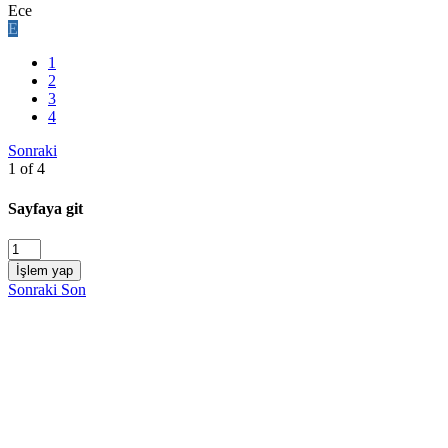
Ece
E
1
2
3
4
Sonraki
1 of 4
Sayfaya git
İşlem yap
Sonraki
Son