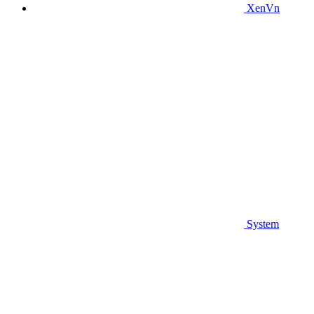
XenVn
System