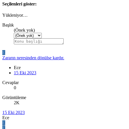
Seçilenleri göster:
Yükleniyor…
Başlık
(Önek yok)
E
Zararın neresinden dönülse kardır.
Ece
15 Eki 2023
Cevaplar
0
Görüntüleme
2K
15 Eki 2023
Ece
E
E