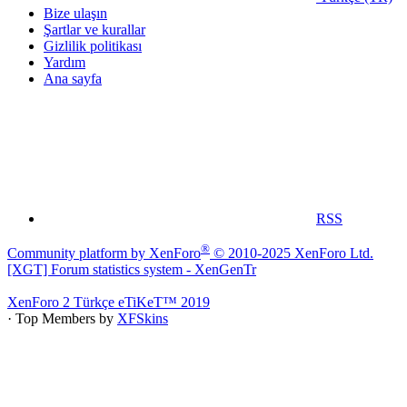
Bize ulaşın
Şartlar ve kurallar
Gizlilik politikası
Yardım
Ana sayfa
RSS
®
Community platform by XenForo
© 2010-2025 XenForo Ltd.
[XGT] Forum statistics system
- XenGenTr
XenForo 2 Türkçe eTiKeT™ 2019
· Top Members by
XFSkins