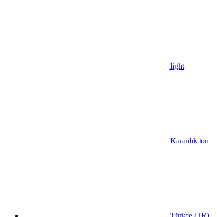
light
Karanlık ton
Türkçe (TR)