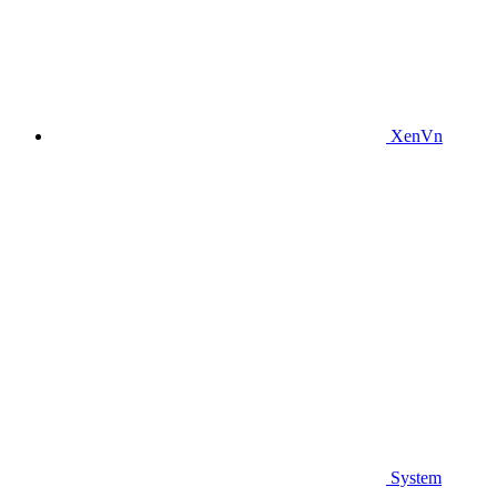
XenVn
System