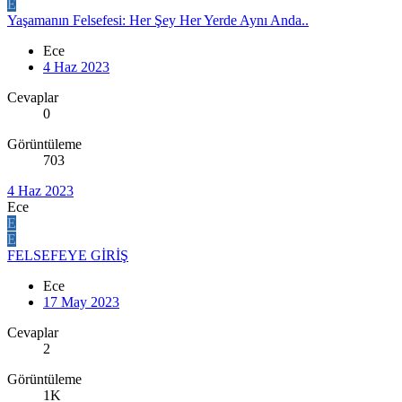
E
Yaşamanın Felsefesi: Her Şey Her Yerde Aynı Anda..
Ece
4 Haz 2023
Cevaplar
0
Görüntüleme
703
4 Haz 2023
Ece
E
E
FELSEFEYE GİRİŞ
Ece
17 May 2023
Cevaplar
2
Görüntüleme
1K