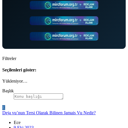
Filtreler
Seçilenleri göster:
Yükleniyor…
Başlık
E
Deja vu’nun Tersi Olarak Bilinen Jamais Vu Nedir?
Ece
9 Eki 2023