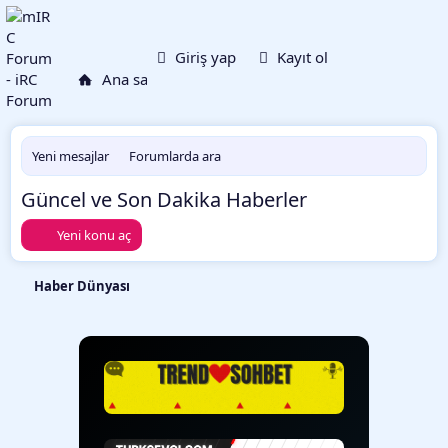
Neler yeni
Ku
Giriş yap
Kayıt ol
Ana sayfa
Forumlar
Yeni mesajlar
Forumlarda ara
Güncel ve Son Dakika Haberler
Yeni konu aç
Haber Dünyası