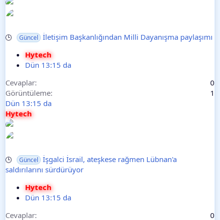
İletişim Başkanlığından Milli Dayanışma paylaşımı
🕒
Güncel
Hytech
Dün 13:15 da
Cevaplar
0
Görüntüleme
1
Dün 13:15 da
Hytech
İşgalci İsrail, ateşkese rağmen Lübnan'a
🕒
Güncel
saldırılarını sürdürüyor
Hytech
Dün 13:15 da
Cevaplar
0