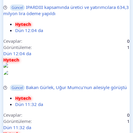
IPARDIII kapsamında üretici ve yatırımcılara 634,3
🕒
Güncel
milyon lira ödeme yapıldı
Hytech
Dün 12:04 da
Cevaplar
0
Görüntüleme
1
Dün 12:04 da
Hytech
Bakan Gürlek, Uğur Mumcu'nun ailesiyle görüştü
🕒
Güncel
Hytech
Dün 11:32 da
Cevaplar
0
Görüntüleme
1
Dün 11:32 da