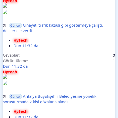
Hytech
Cinayeti trafik kazası gibi göstermeye çalıştı,
🕒
Güncel
deliller ele verdi
Hytech
Dün 11:32 da
Cevaplar
0
Görüntüleme
1
Dün 11:32 da
Hytech
Antalya Büyükşehir Belediyesine yönelik
🕒
Güncel
soruşturmada 2 kişi gözaltına alındı
Hytech
Dün 11:32 da