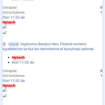
Cevaplar
0
Görüntüleme
1
Dün 11:32 da
Hytech
Soykırımcı BenGvir'den, Filistinli esirlerin
🕒
Güncel
kıyafetlerine ve Kur'anı Kerimlerine el konulması talimatı
Hytech
Dün 11:32 da
Cevaplar
0
Görüntüleme
1
Dün 11:32 da
Hytech