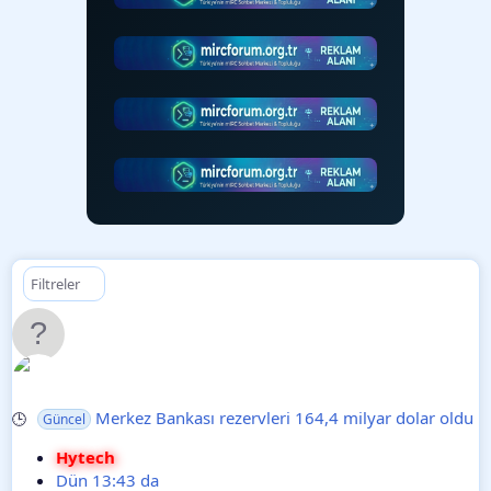
Filtreler
Merkez Bankası rezervleri 164,4 milyar dolar oldu
🕒
Güncel
Hytech
Dün 13:43 da