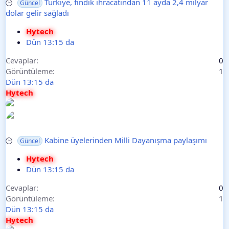
Türkiye, fındık ihracatından 11 ayda 2,4 milyar
🕒
Güncel
dolar gelir sağladı
Hytech
Dün 13:15 da
Cevaplar
0
Görüntüleme
1
Dün 13:15 da
Hytech
Kabine üyelerinden Milli Dayanışma paylaşımı
🕒
Güncel
Hytech
Dün 13:15 da
Cevaplar
0
Görüntüleme
1
Dün 13:15 da
Hytech