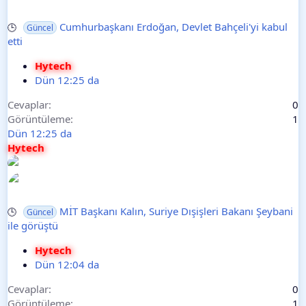
Cumhurbaşkanı Erdoğan, Devlet Bahçeli'yi kabul
🕒
Güncel
etti
Hytech
Dün 12:25 da
Cevaplar
0
Görüntüleme
1
Dün 12:25 da
Hytech
MİT Başkanı Kalın, Suriye Dışişleri Bakanı Şeybani
🕒
Güncel
ile görüştü
Hytech
Dün 12:04 da
Cevaplar
0
Görüntüleme
1