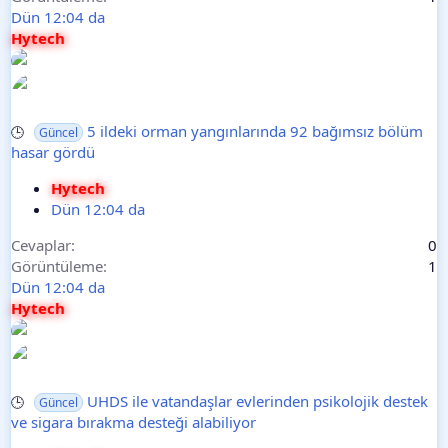
Dün 12:04 da
Hytech
5 ildeki orman yangınlarında 92 bağımsız bölüm
🕒
Güncel
hasar gördü
Hytech
Dün 12:04 da
Cevaplar
0
Görüntüleme
1
Dün 12:04 da
Hytech
UHDS ile vatandaşlar evlerinden psikolojik destek
🕒
Güncel
ve sigara bırakma desteği alabiliyor