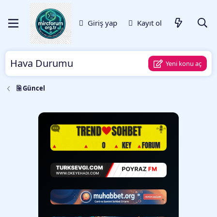
Giriş yap
Kayıt ol
Hava Durumu
Yeni konu aç
🗟 Güncel