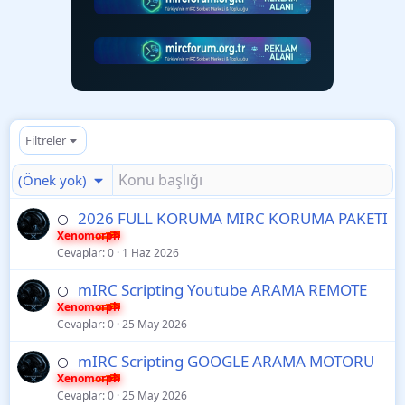
Filtreler
(Önek yok)
2026 FULL KORUMA MIRC KORUMA PAKETI
⚪
Xenomorph
Cevaplar
0
1 Haz 2026
mIRC Scripting Youtube ARAMA REMOTE
⚪
Xenomorph
Cevaplar
0
25 May 2026
mIRC Scripting GOOGLE ARAMA MOTORU
⚪
Xenomorph
Cevaplar
0
25 May 2026