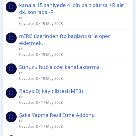
kanala 15 saniyede 4 join part olursa +R alır 1
D
dk. sonrada -R
deL
Cevaplar
0
19 May 2023
mIRC üzerinden ftp bağlantısı ile oper
D
ekletmek.
deL
Cevaplar
0
19 May 2023
Sunucu hub'a ozel kanal aktarma
D
deL
Cevaplar
0
19 May 2023
Radyo DJ kayıt listesi (MP3)
D
deL
Cevaplar
0
17 May 2023
Şaka Yapma Rezil Etme Addonu
D
deL
Cevaplar
0
17 May 2023