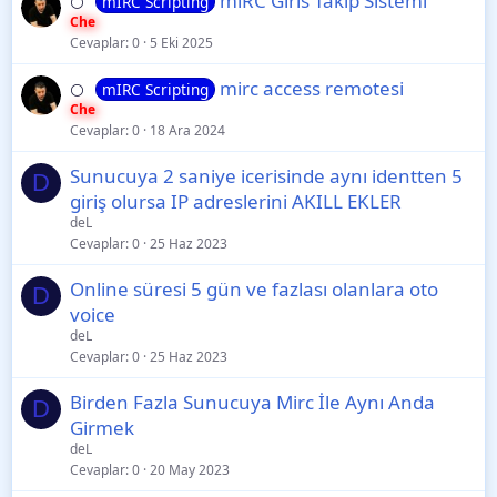
mıRC Gırıs Takip Sistemi
mIRC Scripting
⚪
Che
Cevaplar
0
5 Eki 2025
mirc access remotesi
mIRC Scripting
⚪
Che
Cevaplar
0
18 Ara 2024
Sunucuya 2 saniye icerisinde aynı identten 5
D
giriş olursa IP adreslerini AKILL EKLER
deL
Cevaplar
0
25 Haz 2023
Online süresi 5 gün ve fazlası olanlara oto
D
voice
deL
Cevaplar
0
25 Haz 2023
Birden Fazla Sunucuya Mirc İle Aynı Anda
D
Girmek
deL
Cevaplar
0
20 May 2023