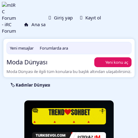
Neler yeni
Ku
Giriş yap
Kayıt ol
Ana sayfa
Forumlar
Yeni mesajlar
Forumlarda ara
Moda Dünyası
Yeni konu aç
Moda Dünyası ile ilgili tüm konulara bu başlık altından ulaşabilirsiniz.
🏷️ Kadınlar Dünyası