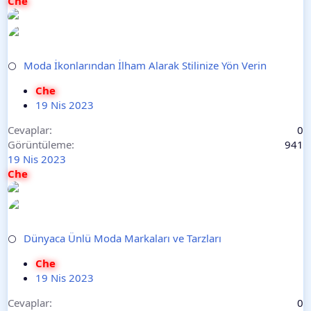
Che
Moda İkonlarından İlham Alarak Stilinize Yön Verin
⚪
Che
19 Nis 2023
Cevaplar
0
Görüntüleme
941
19 Nis 2023
Che
Dünyaca Ünlü Moda Markaları ve Tarzları
⚪
Che
19 Nis 2023
Cevaplar
0