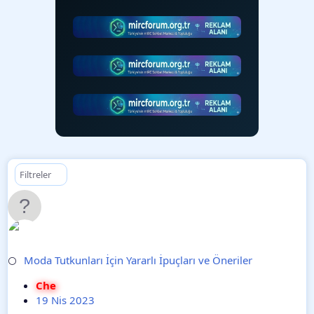
Filtreler
Moda Tutkunları İçin Yararlı İpuçları ve Öneriler
⚪
Che
19 Nis 2023