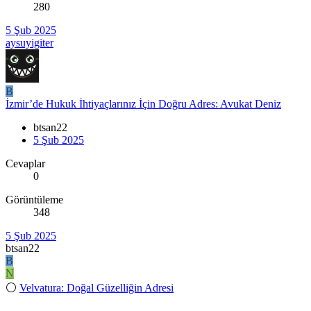
280
5 Şub 2025
aysuyigiter
B
İzmir’de Hukuk İhtiyaçlarınız İçin Doğru Adres: Avukat Deniz
btsan22
5 Şub 2025
Cevaplar
0
Görüntüleme
348
5 Şub 2025
btsan22
B
N
⚪
Velvatura: Doğal Güzelliğin Adresi