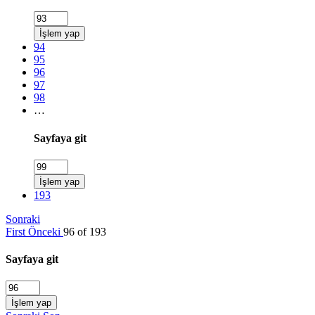
İşlem yap
94
95
96
97
98
…
Sayfaya git
İşlem yap
193
Sonraki
First
Önceki
96 of 193
Sayfaya git
İşlem yap