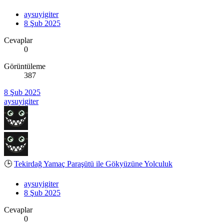
aysuyigiter
8 Şub 2025
Cevaplar
0
Görüntüleme
387
8 Şub 2025
aysuyigiter
🕒
Tekirdağ Yamaç Paraşütü ile Gökyüzüne Yolculuk
aysuyigiter
8 Şub 2025
Cevaplar
0