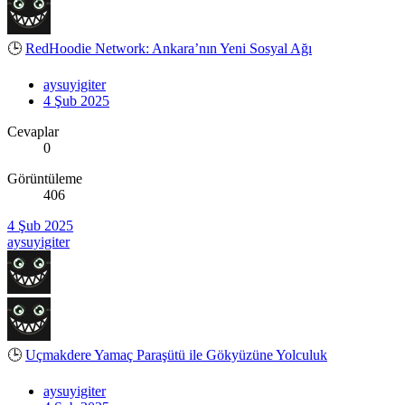
🕒
RedHoodie Network: Ankara’nın Yeni Sosyal Ağı
aysuyigiter
4 Şub 2025
Cevaplar
0
Görüntüleme
406
4 Şub 2025
aysuyigiter
🕒
Uçmakdere Yamaç Paraşütü ile Gökyüzüne Yolculuk
aysuyigiter