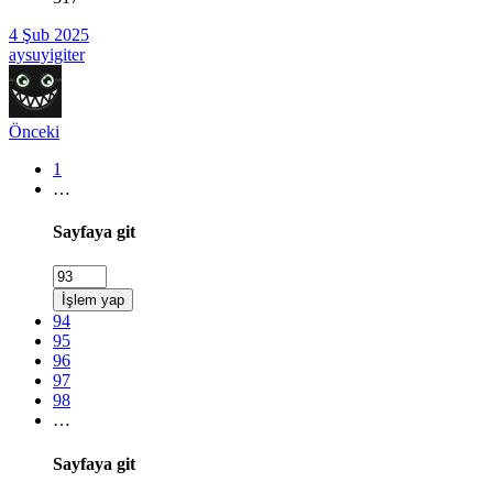
4 Şub 2025
aysuyigiter
Önceki
1
…
Sayfaya git
İşlem yap
94
95
96
97
98
…
Sayfaya git