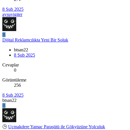
8 Şub 2025
aysuyigiter
B
Dijital Reklamcılıkta Yeni Bir Soluk
btsan22
8 Şub 2025
Cevaplar
0
Görüntüleme
256
8 Şub 2025
btsan22
B
🕒
Uçmakdere Yamaç Paraşütü ile Gökyüzüne Yolculuk