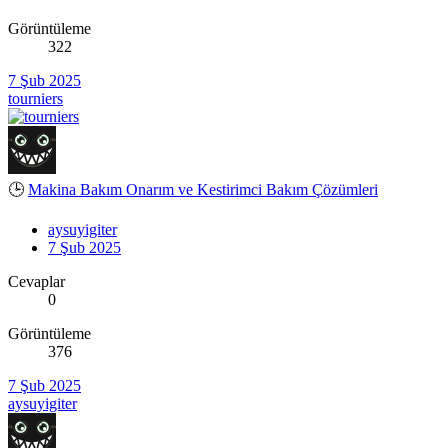
Görüntüleme
322
7 Şub 2025
tourniers
🕒
Makina Bakım Onarım ve Kestirimci Bakım Çözümleri
aysuyigiter
7 Şub 2025
Cevaplar
0
Görüntüleme
376
7 Şub 2025
aysuyigiter