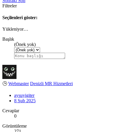
Sonraki
Son
Filtreler
Seçilenleri göster:
Yükleniyor…
Başlık
(Önek yok)
🕒
Webmaster
Denizli MR Hizmetleri
aysuyigiter
8 Şub 2025
Cevaplar
0
Görüntüleme
271