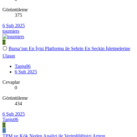
Görüntüleme
375
6 Şub 2025
tourniers
T
⚪
Bursa’nın En İyisi Platformu ile Şehrin En Seçkin İşletmelerine
Ulaşın
Tanju06
6 Şub 2025
Cevaplar
0
Görüntüleme
434
6 Şub 2025
Tanju06
T
B
TPM ve Kök Neden Analizi ile Verimliliğinizi Artırın