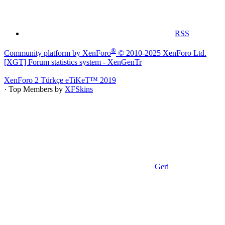
RSS
®
Community platform by XenForo
© 2010-2025 XenForo Ltd.
[XGT] Forum statistics system
- XenGenTr
XenForo 2 Türkçe eTiKeT™ 2019
· Top Members by
XFSkins
Geri