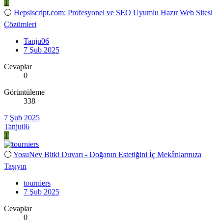
T
⚪
Hepsiscript.com: Profesyonel ve SEO Uyumlu Hazır Web Sitesi
Çözümleri
Tanju06
7 Şub 2025
Cevaplar
0
Görüntüleme
338
7 Şub 2025
Tanju06
T
⚪
YosuNev Bitki Duvarı - Doğanın Estetiğini İç Mekânlarınıza
Taşıyın
tourniers
7 Şub 2025
Cevaplar
0