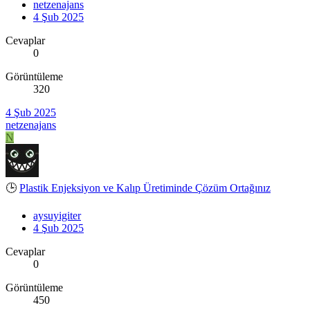
netzenajans
4 Şub 2025
Cevaplar
0
Görüntüleme
320
4 Şub 2025
netzenajans
N
🕒
Plastik Enjeksiyon ve Kalıp Üretiminde Çözüm Ortağınız
aysuyigiter
4 Şub 2025
Cevaplar
0
Görüntüleme
450