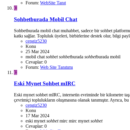
Forum:
WebSite Tanıt
C
Sohbetburada Mobil Chat
Sohbetburada mobil chat muhabbet, sadece bir sohbet platformu d
katkı sağlar. Topluluk üyeleri, birbirlerine destek olur, bilgi payla
cengiz5230
Konu
25 Mar 2024
mobil chat
sohbet
sohbet
burada
sohbet
burada mobil
Cevaplar: 0
Forum:
Web Site Tanıtımı
C
Eski Mynet Sohbet mIRC
Eski mynet sohbet mIRC, internetin evriminde bir kilometre taşı 
çevrimiçi toplulukların oluşmasına olanak tanımıştır. Ayrıca, bu 
cengiz5230
Konu
17 Mar 2024
eski mynet
sohbet
mirc
mirc
mynet
sohbet
Cevaplar: 0