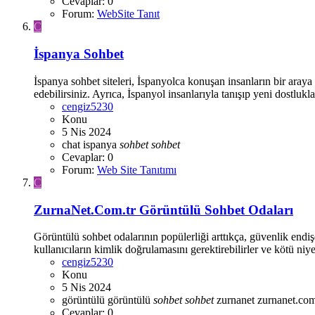
Cevaplar: 0
Forum:
WebSite Tanıt
C
İspanya Sohbet
İspanya sohbet siteleri, İspanyolca konuşan insanların bir araya
edebilirsiniz. Ayrıca, İspanyol insanlarıyla tanışıp yeni dostlukla
cengiz5230
Konu
5 Nis 2024
chat
ispanya
sohbet
sohbet
Cevaplar: 0
Forum:
Web Site Tanıtımı
C
ZurnaNet.Com.tr Görüntülü Sohbet Odaları
Görüntülü sohbet odalarının popülerliği arttıkça, güvenlik endişe
kullanıcıların kimlik doğrulamasını gerektirebilirler ve kötü niyet
cengiz5230
Konu
5 Nis 2024
görüntülü
görüntülü
sohbet
sohbet
zurnanet
zurnanet.com
Cevaplar: 0