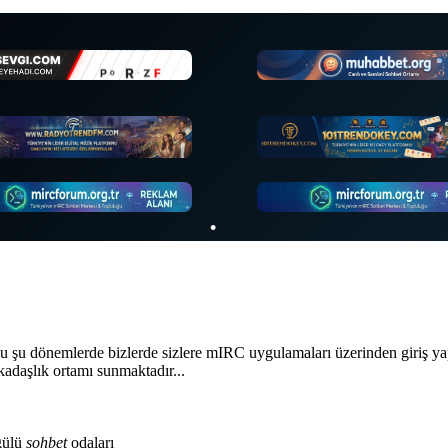
•
•
•
•
•
ğu şu dönemlerde bizlerde sizlere mIRC uygulamaları üzerinden giriş ya
kadaşlık ortamı sunmaktadır...
gülü
sohbet
odaları