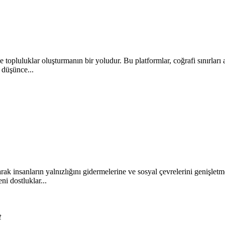
opluluklar oluşturmanın bir yoludur. Bu platformlar, coğrafi sınırları aş
ı düşünce...
yarak insanların yalnızlığını gidermelerine ve sosyal çevrelerini genişletm
ni dostluklar...
t