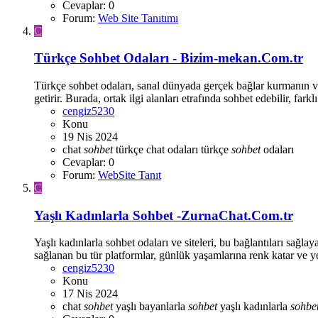
Cevaplar: 0
Forum:
Web Site Tanıtımı
C
Türkçe Sohbet Odaları - Bizim-mekan.Com.tr
Türkçe sohbet odaları, sanal dünyada gerçek bağlar kurmanın ve t
getirir. Burada, ortak ilgi alanları etrafında sohbet edebilir, farkl
cengiz5230
Konu
19 Nis 2024
chat
sohbet
türkçe chat odaları
türkçe
sohbet
odaları
Cevaplar: 0
Forum:
WebSite Tanıt
C
Yaşlı Kadınlarla Sohbet -ZurnaChat.Com.tr
Yaşlı kadınlarla sohbet odaları ve siteleri, bu bağlantıları sağla
sağlanan bu tür platformlar, günlük yaşamlarına renk katar ve ye
cengiz5230
Konu
17 Nis 2024
chat
sohbet
yaşlı bayanlarla
sohbet
yaşlı kadınlarla
sohbe