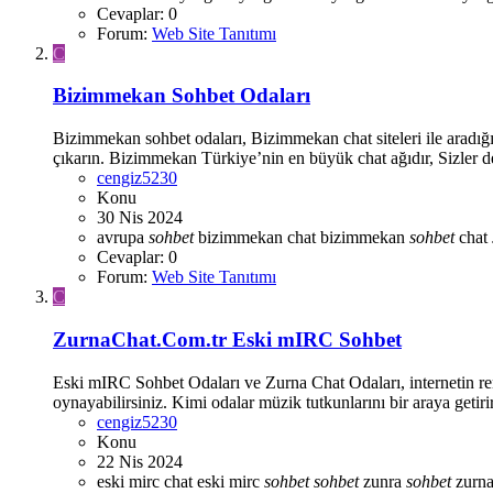
Cevaplar: 0
Forum:
Web Site Tanıtımı
C
Bizimmekan Sohbet Odaları
Bizimmekan sohbet odaları, Bizimmekan chat siteleri ile aradı
•
çıkarın. Bizimmekan Türkiye’nin en büyük chat ağıdır, Sizler d
cengiz5230
Konu
30 Nis 2024
avrupa
sohbet
bizimmekan chat
bizimmekan
sohbet
chat
Cevaplar: 0
Forum:
Web Site Tanıtımı
C
ZurnaChat.Com.tr Eski mIRC Sohbet
Eski mIRC Sohbet Odaları ve Zurna Chat Odaları, internetin renk
oynayabilirsiniz. Kimi odalar müzik tutkunlarını bir araya getiri
cengiz5230
Konu
22 Nis 2024
eski mirc chat
eski mirc
sohbet
sohbet
zunra
sohbet
zurna