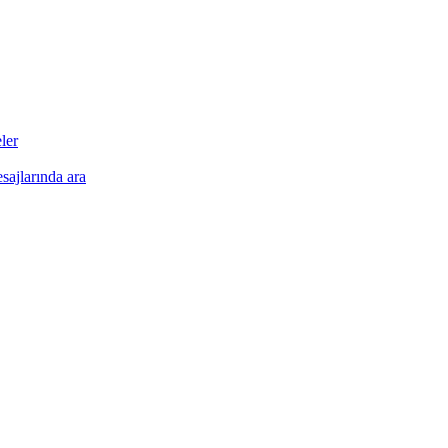
•
ler
•
esajlarında ara
•
•
•
•