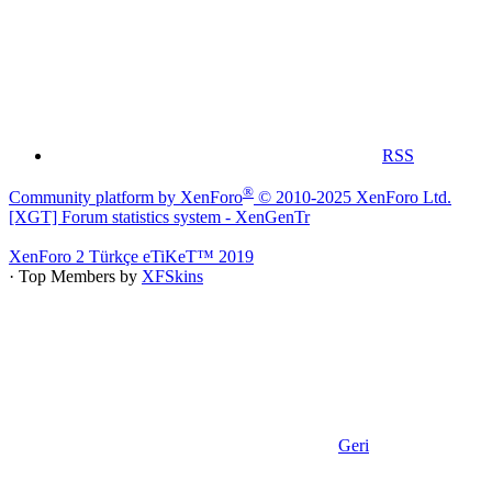
RSS
®
Community platform by XenForo
© 2010-2025 XenForo Ltd.
[XGT] Forum statistics system
- XenGenTr
XenForo 2 Türkçe eTiKeT™ 2019
· Top Members by
XFSkins
Geri