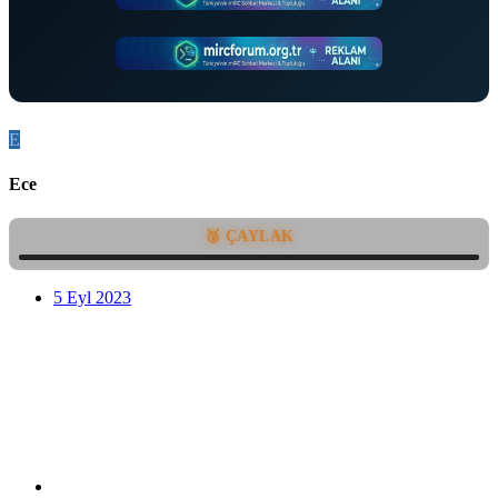
E
Ece
🥉 ÇAYLAK
5 Eyl 2023