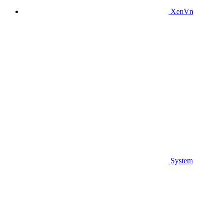
XenVn
System