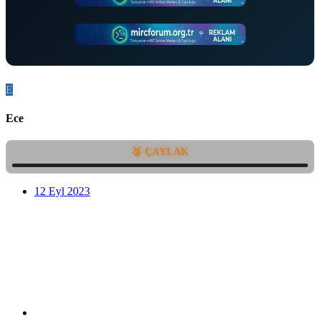
E
Ece
🥉 ÇAYLAK
12 Eyl 2023