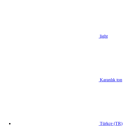
light
Karanlık ton
Türkçe (TR)