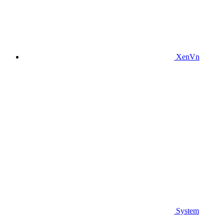
XenVn
System