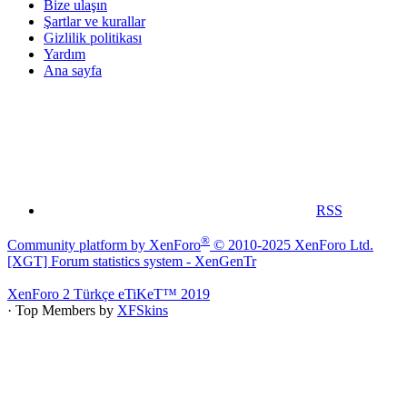
Bize ulaşın
Şartlar ve kurallar
Gizlilik politikası
Yardım
Ana sayfa
RSS
®
Community platform by XenForo
© 2010-2025 XenForo Ltd.
[XGT] Forum statistics system
- XenGenTr
XenForo 2 Türkçe eTiKeT™ 2019
· Top Members by
XFSkins