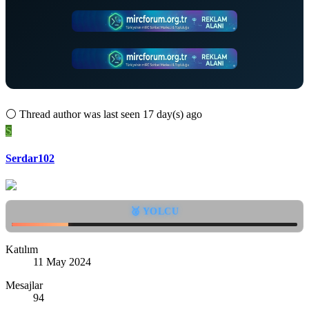
⚪
Thread author was last seen 17 day(s) ago
S
Serdar102
🥈 YOLCU
Katılım
11 May 2024
Mesajlar
94