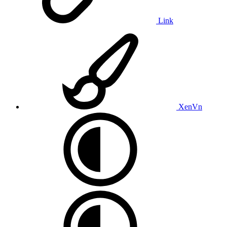
Link
XenVn