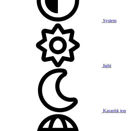
System
light
Karanlık ton