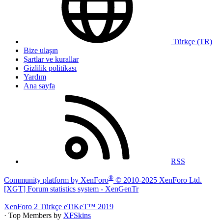
Türkçe (TR)
Bize ulaşın
Şartlar ve kurallar
Gizlilik politikası
Yardım
Ana sayfa
RSS
®
Community platform by XenForo
© 2010-2025 XenForo Ltd.
[XGT] Forum statistics system
- XenGenTr
XenForo 2 Türkçe eTiKeT™ 2019
· Top Members by
XFSkins