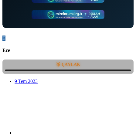
E
Ece
🥉 ÇAYLAK
9 Tem 2023