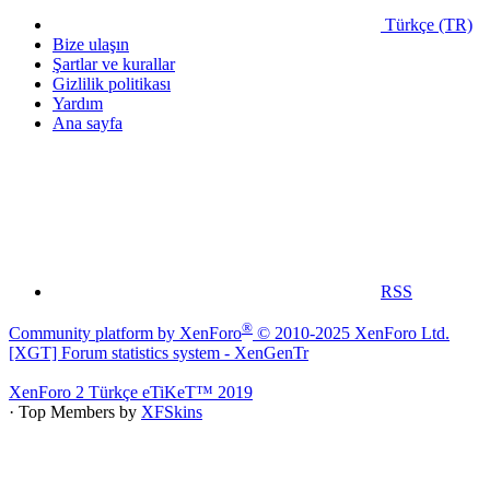
Türkçe (TR)
Bize ulaşın
Şartlar ve kurallar
Gizlilik politikası
Yardım
Ana sayfa
RSS
®
Community platform by XenForo
© 2010-2025 XenForo Ltd.
[XGT] Forum statistics system
- XenGenTr
XenForo 2 Türkçe eTiKeT™ 2019
· Top Members by
XFSkins