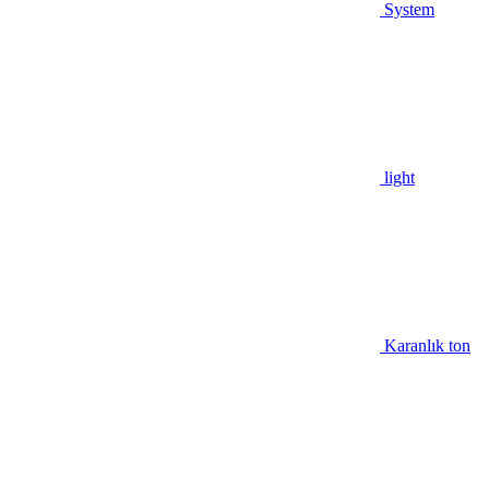
System
light
Karanlık ton