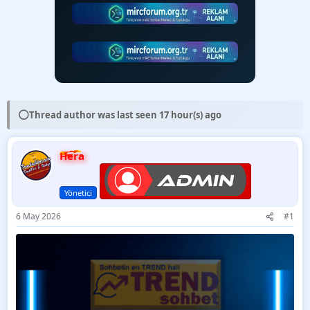
⚪
Thread author was last seen 17 hour(s) ago
Hera
Yönetici
6 May 2026
#1