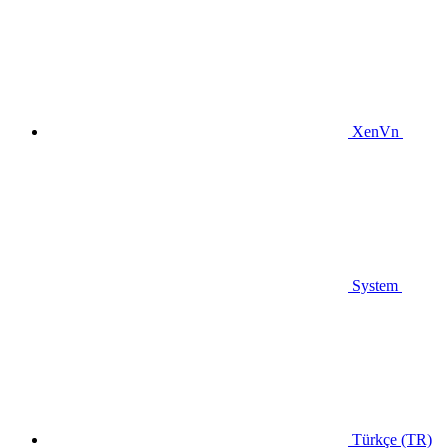
XenVn
System
Türkçe (TR)