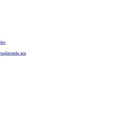
•
ler
•
esajlarında ara
•
•
•
•
•