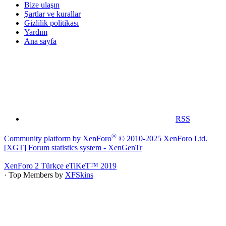
Bize ulaşın
Şartlar ve kurallar
Gizlilik politikası
Yardım
Ana sayfa
RSS
®
Community platform by XenForo
© 2010-2025 XenForo Ltd.
[XGT] Forum statistics system
- XenGenTr
XenForo 2 Türkçe eTiKeT™ 2019
· Top Members by
XFSkins