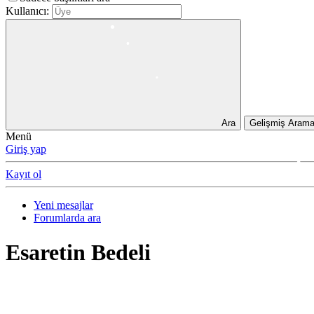
•
Kullanıcı:
•
•
•
•
•
•
•
•
•
•
•
Ara
Gelişmiş Aram
•
Menü
•
Giriş yap
Kayıt ol
•
•
Yeni mesajlar
Forumlarda ara
Esaretin Bedeli
•
•