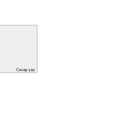
Cevap yaz
LinkedIn
Reddit
Pinterest
Tumblr
WhatsApp
E-posta