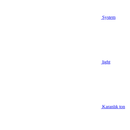
System
light
Karanlık ton