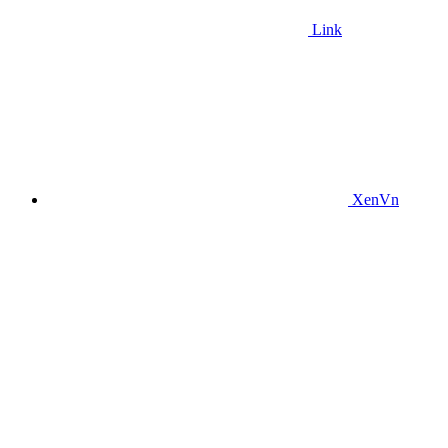
Link
XenVn