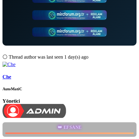
⚪
Thread author was last seen 1 day(s) ago
Che
AutoMatiC
Yönetici
👑 EFSANE