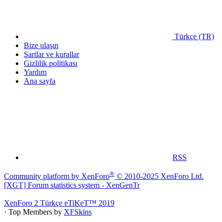
Türkçe (TR)
Bize ulaşın
Şartlar ve kurallar
Gizlilik politikası
Yardım
Ana sayfa
RSS
®
Community platform by XenForo
© 2010-2025 XenForo Ltd.
[XGT] Forum statistics system
- XenGenTr
XenForo 2 Türkçe eTiKeT™ 2019
· Top Members by
XFSkins