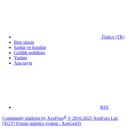
Türkçe (TR)
Bize ulaşın
Şartlar ve kurallar
Gizlilik politikası
Yardım
Ana sayfa
RSS
®
Community platform by XenForo
© 2010-2025 XenForo Ltd.
[XGT] Forum statistics system
- XenGenTr