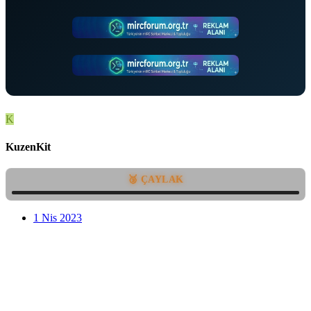
K
KuzenKit
🥉 ÇAYLAK
1 Nis 2023