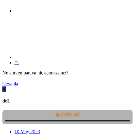
#1
Ne alırken paraya hiç acımazsınız?
Cevapla
D
deL
🥉 ÇAYLAK
10 May 2023