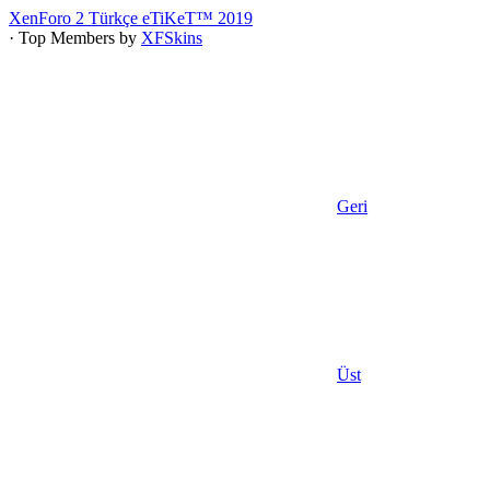
XenForo 2 Türkçe eTiKeT™ 2019
· Top Members by
XFSkins
Geri
Üst