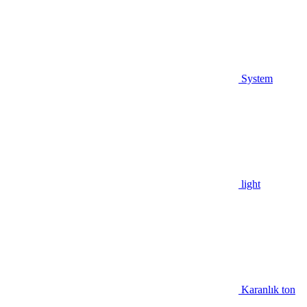
System
light
Karanlık ton