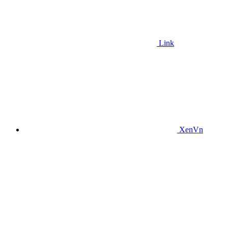
Link
XenVn