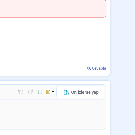
Cevapla
Ön izleme yap
k…
Geri al
ileri al
BB kodunu değiştir
Taslaklar
Taslağı kaydet
Taslağı sil