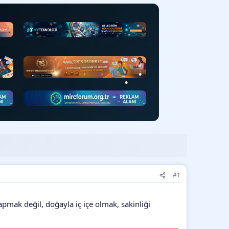
•
•
•
•
•
#1
yapmak değil, doğayla iç içe olmak, sakinliği