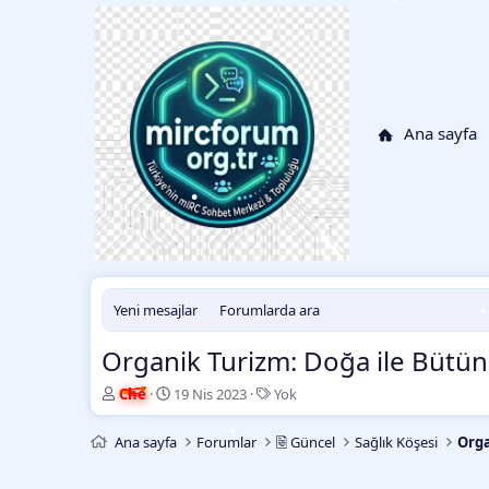
•
•
Ana sayfa
•
•
•
•
Yeni mesajlar
Forumlarda ara
Organik Turizm: Doğa ile Bütünl
•
K
B
E
Che
19 Nis 2023
Yok
o
a
t
n
ş
i
Ana sayfa
Forumlar
🗟 Güncel
Sağlık Köşesi
Org
b
l
k
u
a
e
•