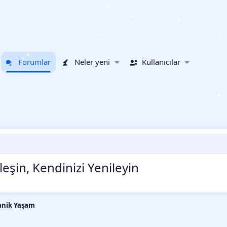
•
•
•
•
•
Forumlar
Neler yeni
Kullanıcılar
•
•
•
•
eşin, Kendinizi Yenileyin
•
•
•
anik Yaşam
•