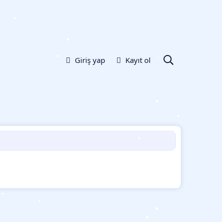
•
•
•
•
Giriş yap
Kayıt ol
•
•
•
•
•
•
•
•
•
•
•