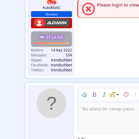
Che
Please login to view
AutoMatiC
Yönetici
👑 EFSANE
Katılım
14 Kas 2022
Mesajlar
334
Skype
trendsohbet
Facebook
trendsohbet
Twitter
trendsohbet
Biçimlendirmeyi kaldır
Kalın
Yatık
Font boyutu
Metin r
Dah
9
Bu alana bir cevap yazın...
Arial
Font ailesi
Insert horizontal line
Spoyler
Üzeri çizik
Kod
Altını çiz
Satır içi kod
Satır iç
10
Book Antiqua
12
Courier New
15
Georgia
18