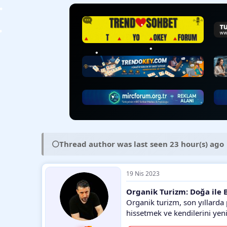
y
n
t
u
g
l
b
ı
e
a
ç
r
ş
t
l
a
•
a
r
t
i
a
h
•
•
n
i
•
⚪
Thread author was last seen 23 hour(s) ago
19 Nis 2023
Organik Turizm: Doğa ile B
Organik turizm, son yıllarda 
hissetmek ve kendilerini yenil