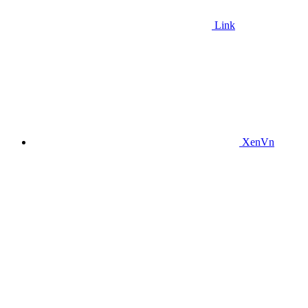
Link
XenVn