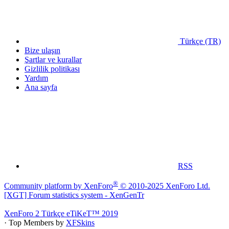
Türkçe (TR)
Bize ulaşın
Şartlar ve kurallar
Gizlilik politikası
Yardım
Ana sayfa
RSS
®
Community platform by XenForo
© 2010-2025 XenForo Ltd.
[XGT] Forum statistics system
- XenGenTr
XenForo 2 Türkçe eTiKeT™ 2019
· Top Members by
XFSkins