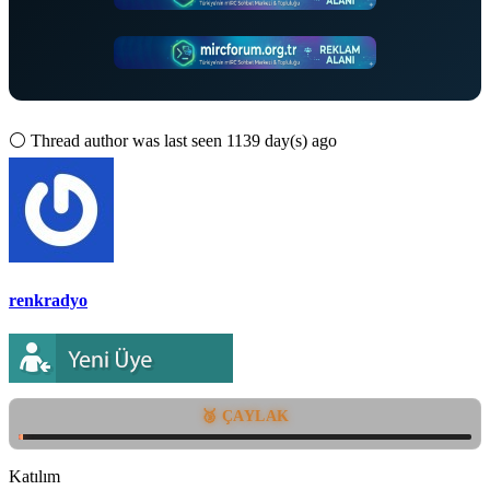
⚪
Thread author was last seen 1139 day(s) ago
renkradyo
🥉 ÇAYLAK
Katılım