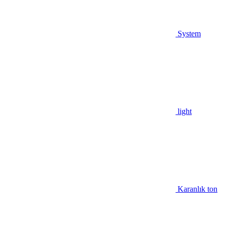
System
light
Karanlık ton