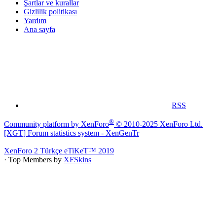
Şartlar ve kurallar
Gizlilik politikası
Yardım
Ana sayfa
RSS
®
Community platform by XenForo
© 2010-2025 XenForo Ltd.
[XGT] Forum statistics system
- XenGenTr
XenForo 2 Türkçe eTiKeT™ 2019
· Top Members by
XFSkins