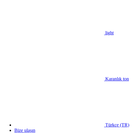
light
Karanlık ton
Türkçe (TR)
Bize ulaşın