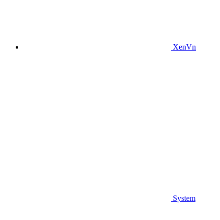
XenVn
System