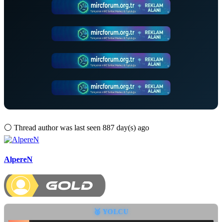
⚪
Thread author was last seen 887 day(s) ago
AlpereN
🥈 YOLCU