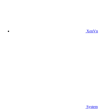
XenVn
System