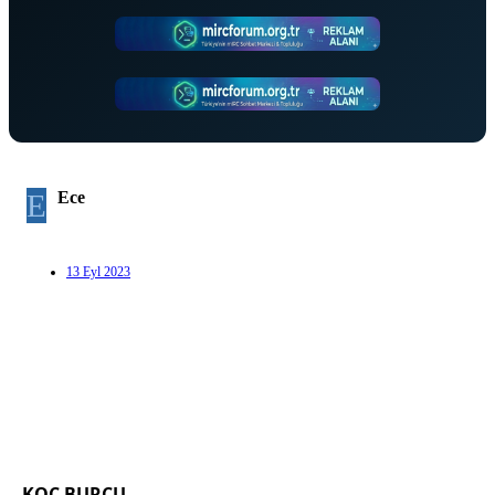
E
Ece
13 Eyl 2023
KOÇ BURCU