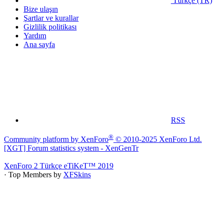
Türkçe (TR)
Bize ulaşın
Şartlar ve kurallar
Gizlilik politikası
Yardım
Ana sayfa
RSS
®
Community platform by XenForo
© 2010-2025 XenForo Ltd.
[XGT] Forum statistics system
- XenGenTr
XenForo 2 Türkçe eTiKeT™ 2019
· Top Members by
XFSkins