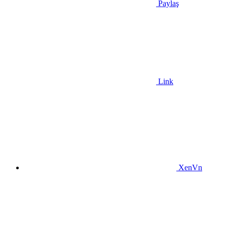
Paylaş
Link
XenVn