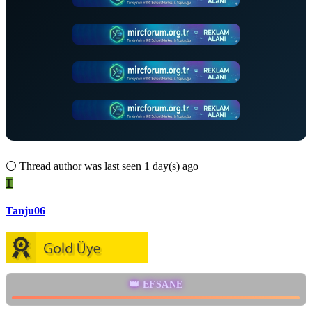
⚪
Thread author was last seen 1 day(s) ago
T
Tanju06
👑 EFSANE