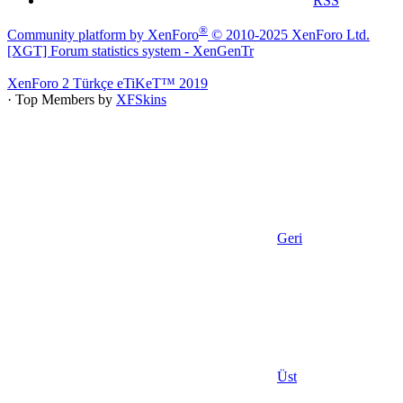
RSS
®
Community platform by XenForo
© 2010-2025 XenForo Ltd.
[XGT] Forum statistics system
- XenGenTr
XenForo 2 Türkçe eTiKeT™ 2019
· Top Members by
XFSkins
Geri
Üst